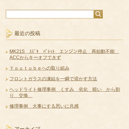
最近の投稿
MK21S ｽｽﾞｷ ﾊﾟﾚｯﾄ エンジン停止 再始動不能
ACCからキーオフできず
Ｙｏｕｔｕｂｅへの取り組み
フロントガラスの凍結を一瞬で溶かす方法
ヘッドライト修理事例 くすみ 劣化 暗い から割
り 交換
修理事例 大事にする思いに共感
アーカイブ