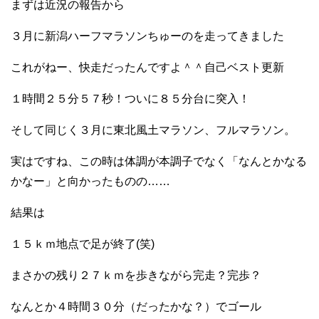
まずは近況の報告から
３月に新潟ハーフマラソンちゅーのを走ってきました
これがねー、快走だったんですよ＾＾自己ベスト更新
１時間２５分５７秒！ついに８５分台に突入！
そして同じく３月に東北風土マラソン、フルマラソン。
実はですね、この時は体調が本調子でなく「なんとかなる
かなー」と向かったものの……
結果は
１５ｋｍ地点で足が終了(笑)
まさかの残り２７ｋｍを歩きながら完走？完歩？
なんとか４時間３０分（だったかな？）でゴール