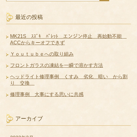
最近の投稿
MK21S ｽｽﾞｷ ﾊﾟﾚｯﾄ エンジン停止 再始動不能
ACCからキーオフできず
Ｙｏｕｔｕｂｅへの取り組み
フロントガラスの凍結を一瞬で溶かす方法
ヘッドライト修理事例 くすみ 劣化 暗い から割
り 交換
修理事例 大事にする思いに共感
アーカイブ