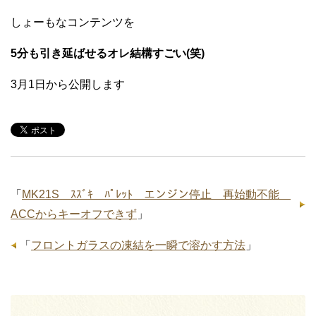
しょーもなコンテンツを
5分も引き延ばせるオレ結構すごい(笑)
3月1日から公開します
「
MK21S ｽｽﾞｷ ﾊﾟﾚｯﾄ エンジン停止 再始動不能
ACCからキーオフできず
」
「
フロントガラスの凍結を一瞬で溶かす方法
」